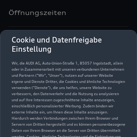
Öffnungszeiten
Service
Cookie und Datenfreigabe
Geschlossen
,
öffnet am
Samstag 08:00
Einstellung
Teile & Zubehörverkauf
Wir, die AUDI AG, Auto-Union-Straße 1, 85057 Ingolstadt, allein
Geschlossen
,
öffnet am
Samstag 08:00
oder in Zusammenarbeit mit unseren verbundenen Unternehmen
und Partnern ("Wir", "Unser"), nutzen auf unserer Website
eigene und Dienste Dritter, die Cookies und ähnliche Technologien
Verkauf
verwenden ("Dienste"), die uns helfen, unsere Website zu
Geschlossen
,
öffnet am
Samstag 09:00
verbessern, den Datenverkehr und die Nutzung zu analysieren
und auf Ihre Interessen zugeschnittene Inhalte anzuzeigen,
einschließlich personalisierter Werbung. Zudem binden wir
externe Inhalte ein, um Ihnen diese Inhalte anzuzeigen.
Hierdurch werden Verbindungen zwischen Ihrem Browser und
Servern von Dritten hergestellt und es können personenbezogene
Daten von Ihrem Browser an die Server von Dritten übermittelt
werden. Cookies, ähnliche Technologien und die Einbindung von