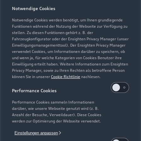
Notwendige Cookies
Notwendige Cookies werden benötigt, um Ihnen grundlegende
Zur Reparatur
Funktionen während der Nutzung der Webseite zur Verfügung zu
stellen. Zu diesen Funktionen gehört z. B. der
Fahrzeugkonfigurator oder der Ensighten Privacy Manager (unser
Einwilligungsmanagementtool). Der Ensighten Privacy Manager
Zurück nach oben
verwendet Cookies, um Informationen darüber zu speichern, ob
und wenn ja, für welche Kategorien von Cookies Benutzer ihre
Einwilligung erteilt haben. Weitere Informationen zum Ensighten
Modelle
Privacy Manager, sowie zu Ihren Rechten als betroffene Person
können Sie in unserer
Cookie Richtlinie
nachlesen.
Kaufen & leasen
Alle Modelle
Performance Cookies
Modelle vergleichen
Service & Zubehör
Performance Cookies sammeln Informationen
Neuwagensuche
darüber, wie unsere Webseite genutzt wird (z. B.
Elektromodelle
Anzahl der Besuche, Verweildauer). Diese Cookies
Gebrauchtwagensuche
Support
werden zur Optimierung der Webseite verwendet.
Saisonale Angebote
Plug-in-Hybride
Gebrauchtwagen
Einstellungen anpassen
Audi Services
Über Audi
Kundenservice